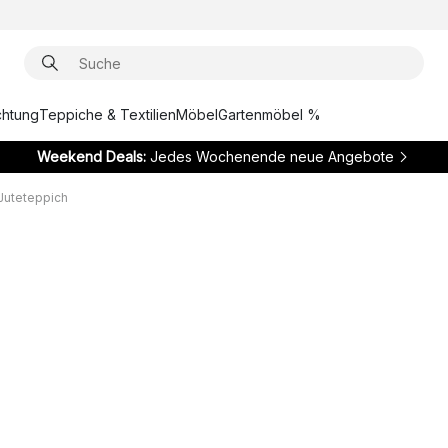
chtung
Teppiche & Textilien
Möbel
Gartenmöbel %
Weekend Deals:
Jedes Wochenende neue Angebote
 Juteteppich