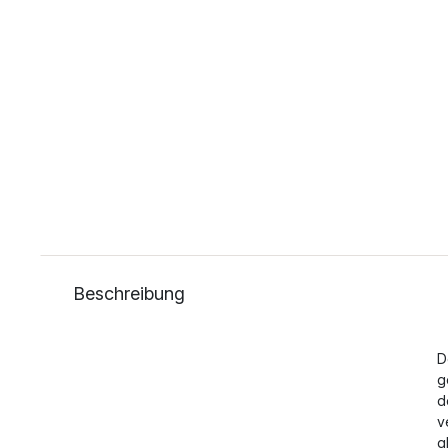
Beschreibung
D
g
d
v
g