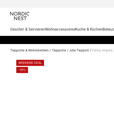
Geschirr & Servieren
Wohnaccessoires
Küche & Kochen
Beleu
Teppiche & Wohntextilien
/
Teppiche
/
Jute Teppich
/
Fanny striped
WEEKEND DEAL
-10%