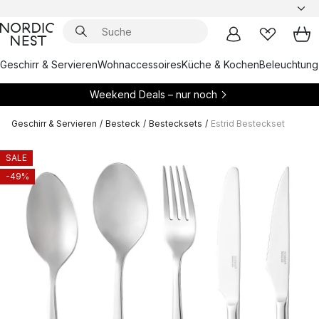
Geschirr & Servieren
Wohnaccessoires
Küche & Kochen
Beleuchtung
Weekend Deals – nur noch
Geschirr & Servieren
/
Besteck
/
Bestecksets
/
Estrid Besteckset
SALE
-49%