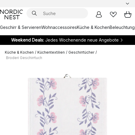
Geschirr & Servieren
Wohnaccessoires
Küche & Kochen
Beleuchtung
Weekend Deals:
Jedes Wochenende neue Angebote
Küche & Kochen
/
Küchentextilien
/
Geschirrtücher
/
Broderi Geschirrtuch