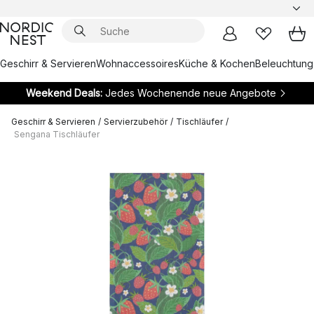
Geschirr & Servieren
Wohnaccessoires
Küche & Kochen
Beleuchtung
Weekend Deals:
Jedes Wochenende neue Angebote
Geschirr & Servieren
/
Servierzubehör
/
Tischläufer
/
Sengana Tischläufer