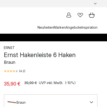
Neuheiten
Marken
Angebote
Inspiration
ERNST
Ernst Hakenleiste 6 Haken
Braun
(
4.2
)
39,90 €
UVP inkl. MwSt.
(-10%)
35,90 €
Braun