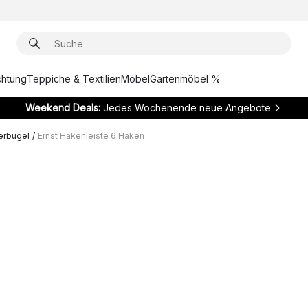
chtung
Teppiche & Textilien
Möbel
Gartenmöbel %
Weekend Deals:
Jedes Wochenende neue Angebote
erbügel
/
Ernst Hakenleiste 6 Haken