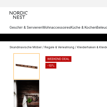
Geschirr & Servieren
Wohnaccessoires
Küche & Kochen
Beleu
Skandinavische Möbel
/
Regale & Verwahrung
/
Kleiderhaken & Kleid
WEEKEND DEAL
-10%