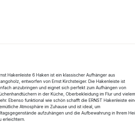
rnst Hakenleiste 6 Haken ist ein klassischer Aufhänger aus
angoholz, entworfen von Ernst Kirchsteiger. Die Hakenleiste ist
infach anzubringen und eignet sich perfekt zum Aufhängen von
üchenhandtüchern in der Küche, Oberbekleidung im Flur und viele
ehr. Ebenso funktional wie schön schafft die ERNST Hakenleiste ei
emütliche Atmosphäre im Zuhause und ist ideal, um
lltagsgegenstände aufzuhängen und die Aufbewahrung in Ihrem He
u erleichtern.