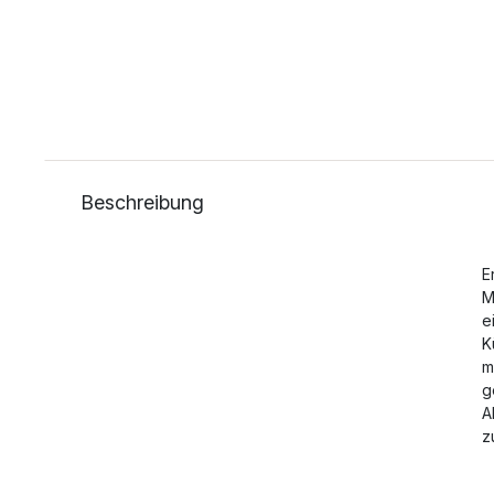
Beschreibung
E
M
e
K
m
g
A
z