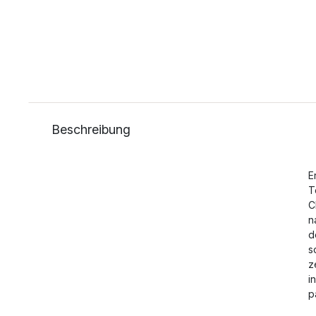
Beschreibung
E
T
C
n
d
s
z
i
p