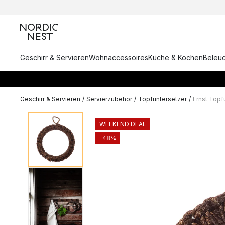
Geschirr & Servieren
Wohnaccessoires
Küche & Kochen
Beleu
Geschirr & Servieren
/
Servierzubehör
/
Topfuntersetzer
/
Ernst Topf
WEEKEND DEAL
-48%