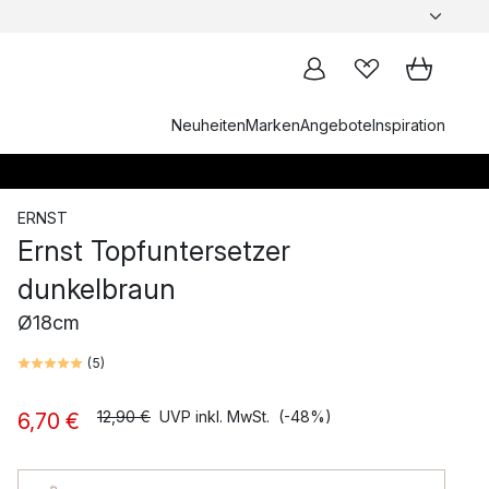
Neuheiten
Marken
Angebote
Inspiration
ERNST
Ernst Topfuntersetzer
dunkelbraun
Ø18cm
(
5
)
12,90 €
UVP inkl. MwSt.
(-48%)
6,70 €