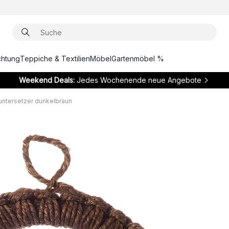
chtung
Teppiche & Textilien
Möbel
Gartenmöbel %
Weekend Deals:
Jedes Wochenende neue Angebote
untersetzer dunkelbraun