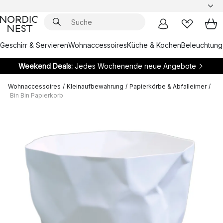
Geschirr & Servieren
Wohnaccessoires
Küche & Kochen
Beleuchtung
Weekend Deals:
Jedes Wochenende neue Angebote
Wohnaccessoires
/
Kleinaufbewahrung
/
Papierkörbe & Abfalleimer
/
Bin Bin Papierkorb