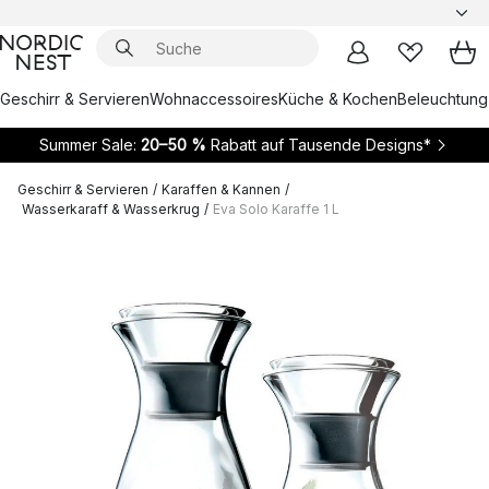
Geschirr & Servieren
Wohnaccessoires
Küche & Kochen
Beleuchtung
Summer Sale:
20–50 %
Rabatt auf Tausende Designs*
Geschirr & Servieren
/
Karaffen & Kannen
/
Wasserkaraff & Wasserkrug
/
Eva Solo Karaffe 1 L