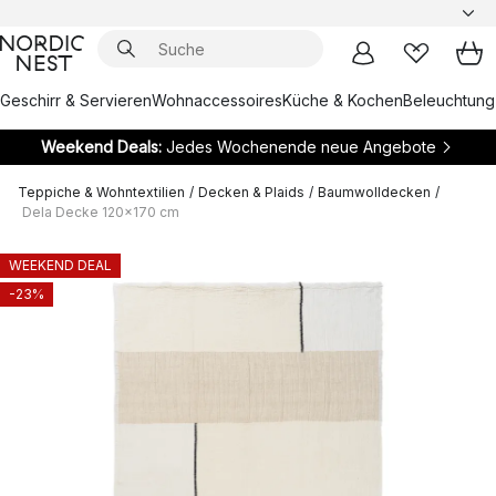
Geschirr & Servieren
Wohnaccessoires
Küche & Kochen
Beleuchtung
Weekend Deals:
Jedes Wochenende neue Angebote
Teppiche & Wohntextilien
/
Decken & Plaids
/
Baumwolldecken
/
Dela Decke 120x170 cm
WEEKEND DEAL
-23%