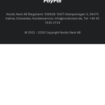
Nordic Nest AB (Registernr. 556628-1597) Stämpelvägen 3, 39470
Kalmar, Schweden, Kundenservice: info@nordicnest.de, Tel: +49 40
7430 3734
© 2002 - 2026 Copyright Nordic Nest AB