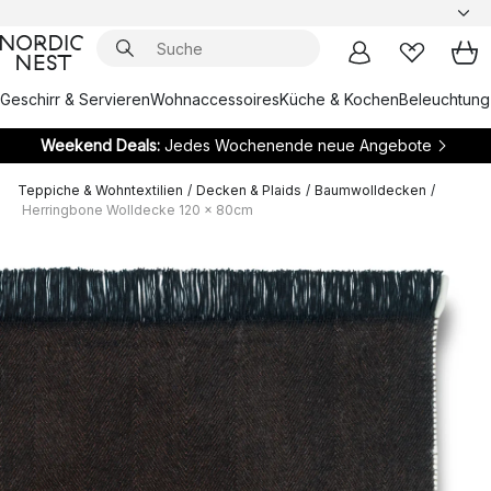
Geschirr & Servieren
Wohnaccessoires
Küche & Kochen
Beleuchtung
Weekend Deals:
Jedes Wochenende neue Angebote
Teppiche & Wohntextilien
/
Decken & Plaids
/
Baumwolldecken
/
Herringbone Wolldecke 120 x 80cm