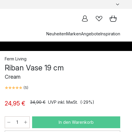
Neuheiten
Marken
Angebote
Inspiration
Ferm Living
Riban Vase 19 cm
Cream
(
5
)
34,90 €
UVP inkl. MwSt.
(-29%)
24,95 €
In den Warenkorb