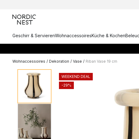
Geschirr & Servieren
Wohnaccessoires
Küche & Kochen
Beleu
Wohnaccessoires
/
Dekoration
/
Vase
/
Riban Vase 19 cm
WEEKEND DEAL
-29%