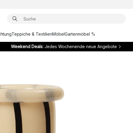
chtung
Teppiche & Textilien
Möbel
Gartenmöbel %
Weekend Deals:
Jedes Wochenende neue Angebote