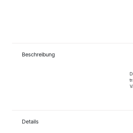
Beschreibung
D
t
V
Details