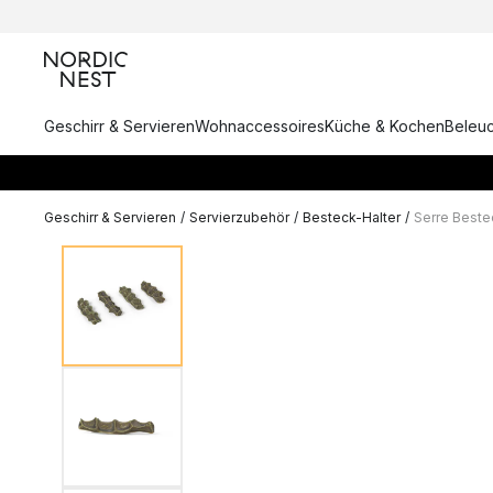
Geschirr & Servieren
Wohnaccessoires
Küche & Kochen
Beleu
Geschirr & Servieren
/
Servierzubehör
/
Besteck-Halter
/
Serre Beste