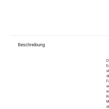
Beschreibung
D
E
s
d
F
e
e
K
M
s