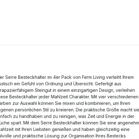
er Serre Besteckhalter im 4er Pack von Ferm Living verleiht Ihrem
sstisch ein Gefühl von Ordnung und Übersicht. Gefertigt aus
trapazierfähigem Steingut in einem einzigartigen Design, verleihen
iese Besteckhalter jeder Mahlzeit Charakter. Mit vier verschiedenen
arben zur Auswahl können Sie mixen und kombinieren, um Ihren
igenen persönlichen Stil zu kreieren. Die praktische Größe macht si
infach zu handhaben und zu reinigen, was Zeit und Energie in der
üche spart. Mit dem Serre Besteckhalter können Sie eine angeneh
ahlzeit mit Ihren Liebsten genießen und haben gleichzeitig eine
tilvolle und praktische Lösung zur Organisation Ihres Bestecks.