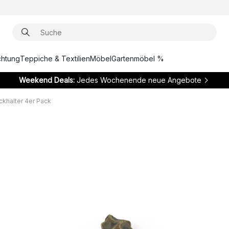
chtung
Teppiche & Textilien
Möbel
Gartenmöbel %
Weekend Deals:
Jedes Wochenende neue Angebote
ckhalter 4er Pack