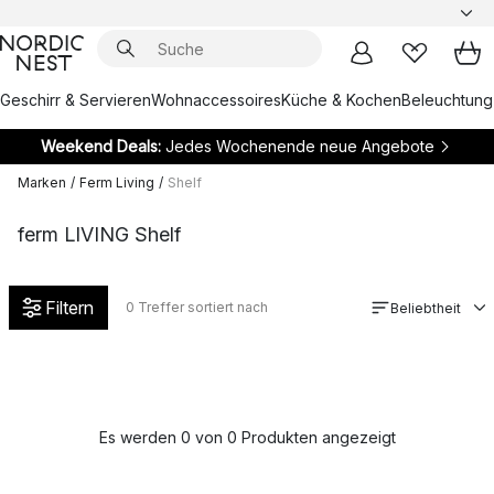
Geschirr & Servieren
Wohnaccessoires
Küche & Kochen
Beleuchtung
Weekend Deals:
Jedes Wochenende neue Angebote
Marken
/
Ferm Living
/
Shelf
ferm LIVING Shelf
Filtern
0
Treffer sortiert nach
Beliebtheit
Es werden 0 von 0 Produkten angezeigt