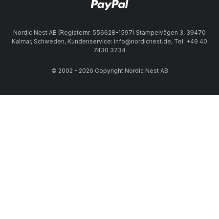
Nordic Nest AB (Registernr. 556628-1597) Stämpelvägen 3, 39470
Kalmar, Schweden, Kundenservice: info@nordicnest.de, Tel: +49 40
7430 3734
© 2002 - 2026 Copyright Nordic Nest AB