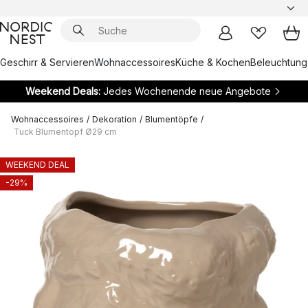
Geschirr & Servieren
Wohnaccessoires
Küche & Kochen
Beleuchtung
Weekend Deals:
Jedes Wochenende neue Angebote
Wohnaccessoires
/
Dekoration
/
Blumentöpfe
/
Tuck Blumentopf Ø29 cm
WEEKEND DEAL
-29%