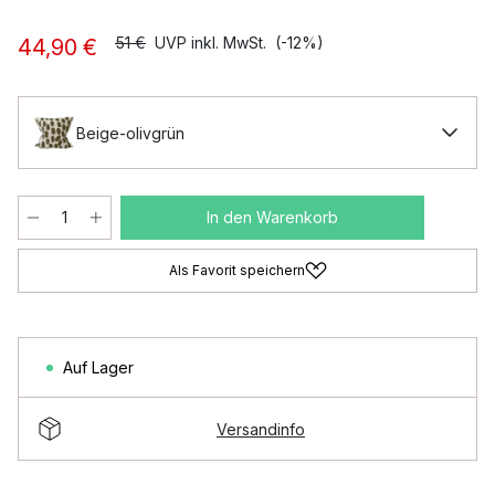
51 €
UVP inkl. MwSt.
(-12%)
44,90 €
Beige-olivgrün
In den Warenkorb
Als Favorit speichern
Auf Lager
Versandinfo