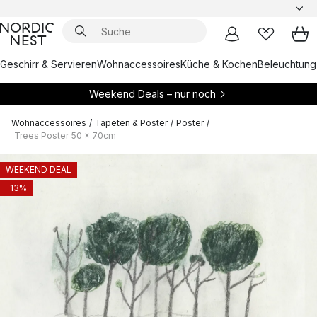
Geschirr & Servieren
Wohnaccessoires
Küche & Kochen
Beleuchtung
Weekend Deals – nur noch
Wohnaccessoires
/
Tapeten & Poster
/
Poster
/
Trees Poster 50 x 70cm
WEEKEND DEAL
-13%