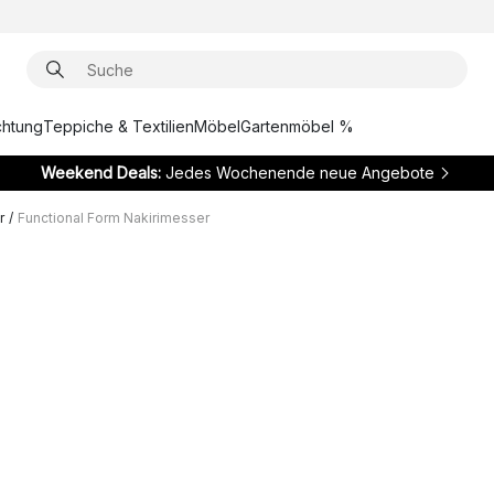
chtung
Teppiche & Textilien
Möbel
Gartenmöbel %
Weekend Deals:
Jedes Wochenende neue Angebote
r
/
Functional Form Nakirimesser