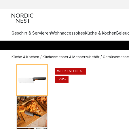
Geschirr & Servieren
Wohnaccessoires
Küche & Kochen
Beleu
Küche & Kochen
/
Küchenmesser & Messerzubehör
/
Gemüsemesse
WEEKEND DEAL
-29%