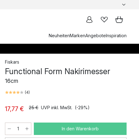
Neuheiten
Marken
Angebote
Inspiration
Fiskars
Functional Form Nakirimesser
16cm
(
4
)
25 €
UVP inkl. MwSt.
(-29%)
17,77 €
In den Warenkorb