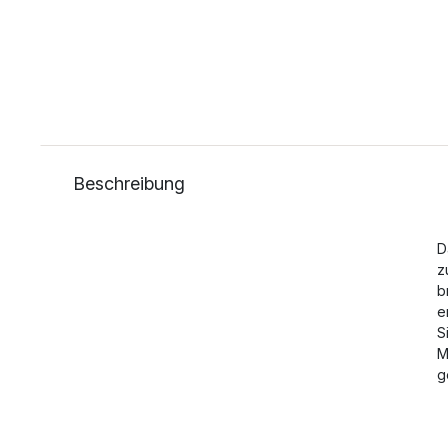
Beschreibung
D
z
b
e
S
M
g