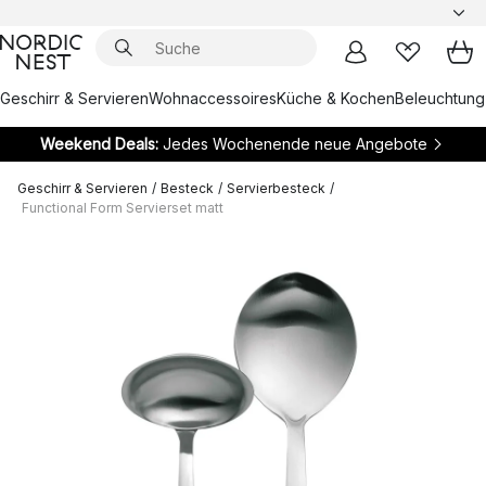
Geschirr & Servieren
Wohnaccessoires
Küche & Kochen
Beleuchtung
Weekend Deals:
Jedes Wochenende neue Angebote
Geschirr & Servieren
/
Besteck
/
Servierbesteck
/
Functional Form Servierset matt