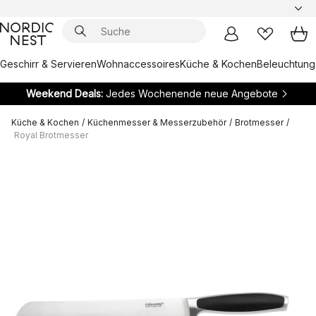
Geschirr & Servieren
Wohnaccessoires
Küche & Kochen
Beleuchtung
Weekend Deals:
Jedes Wochenende neue Angebote
Küche & Kochen
/
Küchenmesser & Messerzubehör
/
Brotmesser
/
Royal Brotmesser