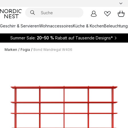
Geschirr & Servieren
Wohnaccessoires
Küche & Kochen
Beleuchtung
Summer Sale:
20–50 %
Rabatt auf Tausende Designs*
Marken
/
Fogia
/
Bond Wandregal W406