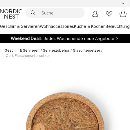
Geschirr & Servieren
Wohnaccessoires
Küche & Kochen
Beleuchtung
Weekend Deals:
Jedes Wochenende neue Angebote
Geschirr & Servieren
/
Servierzubehör
/
Glasuntersetzer
/
Cork Flaschenuntersetzer