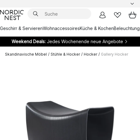
Geschirr & Servieren
Wohnaccessoires
Küche & Kochen
Beleuchtung
Weekend Deals:
Jedes Wochenende neue Angebote
Skandinavische Möbel
/
Stühle & Hocker
/
Hocker
/
Gallery Hocker