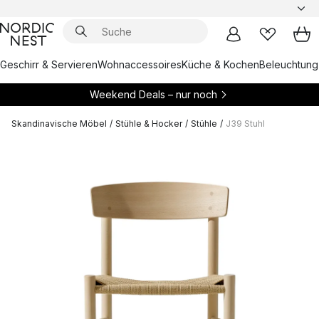
Geschirr & Servieren
Wohnaccessoires
Küche & Kochen
Beleuchtung
Weekend Deals – nur noch
Skandinavische Möbel
/
Stühle & Hocker
/
Stühle
/
J39 Stuhl