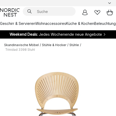
Geschirr & Servieren
Wohnaccessoires
Küche & Kochen
Beleuchtung
Weekend Deals:
Jedes Wochenende neue Angebote
Skandinavische Möbel
/
Stühle & Hocker
/
Stühle
/
Trinidad 3398 Stuhl