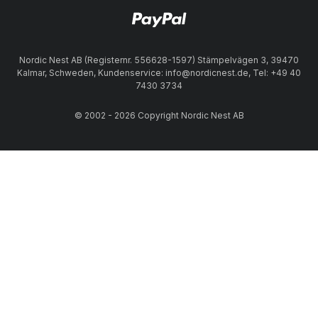
Nordic Nest AB (Registernr. 556628-1597) Stämpelvägen 3, 39470
Kalmar, Schweden, Kundenservice: info@nordicnest.de, Tel: +49 40
7430 3734
© 2002 - 2026 Copyright Nordic Nest AB