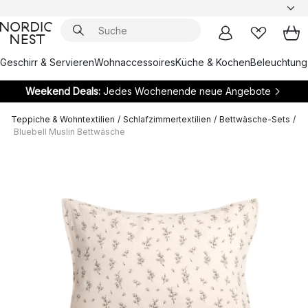
Geschirr & Servieren
Wohnaccessoires
Küche & Kochen
Beleuchtung
Weekend Deals:
Jedes Wochenende neue Angebote
Teppiche & Wohntextilien
/
Schlafzimmertextilien
/
Bettwäsche-Sets
/
Bluebell Muslin Bettwäsche