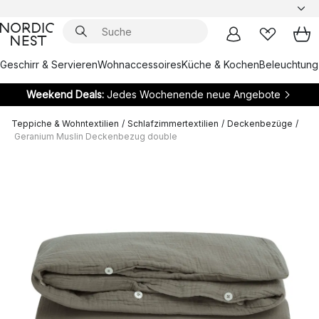
Geschirr & Servieren
Wohnaccessoires
Küche & Kochen
Beleuchtung
Weekend Deals:
Jedes Wochenende neue Angebote
Teppiche & Wohntextilien
/
Schlafzimmertextilien
/
Deckenbezüge
/
Geranium Muslin Deckenbezug double