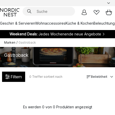
Geschirr & Servieren
Wohnaccessoires
Küche & Kochen
Beleuchtung
Weekend Deals:
Jedes Wochenende neue Angebote
Marken
/
Gastroback
Gastroback
Filtern
0
Treffer sortiert nach
Beliebtheit
Es werden 0 von 0 Produkten angezeigt