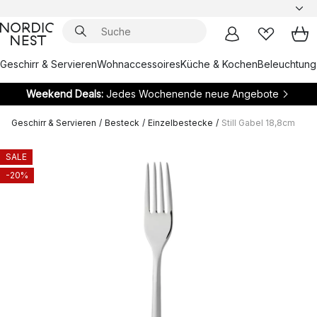
Geschirr & Servieren
Wohnaccessoires
Küche & Kochen
Beleuchtung
Weekend Deals:
Jedes Wochenende neue Angebote
Geschirr & Servieren
/
Besteck
/
Einzelbestecke
/
Still Gabel 18,8cm
SALE
-20%