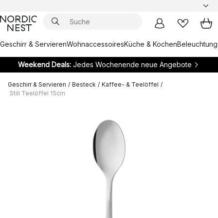
Geschirr & Servieren
Wohnaccessoires
Küche & Kochen
Beleuchtung
Weekend Deals:
Jedes Wochenende neue Angebote
Geschirr & Servieren
/
Besteck
/
Kaffee- & Teelöffel
/
Still Teelöffel 15cm