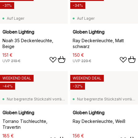
-31%
-34%
Auf Lager
Auf Lager
Globen Lighting
Globen Lighting
Noah 35 Deckenleuchte,
Ray Deckenleuchte, Matt
Beige
schwarz
151 €
150 €
UVP
219 €
UVP
229 €
WEEKEND DEAL
WEEKEND DEAL
-44%
-32%
Nur begrenzte Stückzahl vorrätig
Nur begrenzte Stückzahl vorrätig
Globen Lighting
Globen Lighting
Torrano Tischleuchte,
Ray Deckenleuchte, Weiß
Travertin
185 €
156 €