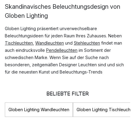
Skandinavisches Beleuchtungsdesign von
Globen Lighting
Globen Lighting präsentiert unverwechselbare
Beleuchtungsideen für jeden Raum Ihres Zuhauses. Neben
Tischleuchten
,
Wandleuchten
und
Stehleuchten
findet man
auch eindrucksvolle
Pendelleuchten
im Sortiment der
schwedischen Marke. Wenn Sie auf der Suche nach
besonderen, zeitgemäßen Designer Leuchten sind und sich
für die neuesten Kunst und Beleuchtungs-Trends
interessieren, werden Sie bei Globen Lighting garantiert
fündig.
BELIEBTE FILTER
Welche Lampen Kollektionen von Globen
Globen Lighting Wandleuchten
Globen Lighting Tischleuchte
Lighting sind am populärsten?
Globen Lighting ist für seine stilvollen Lampen Kollektionen
weltbekannt. Zu den beliebtesten Kollektionen von Globen