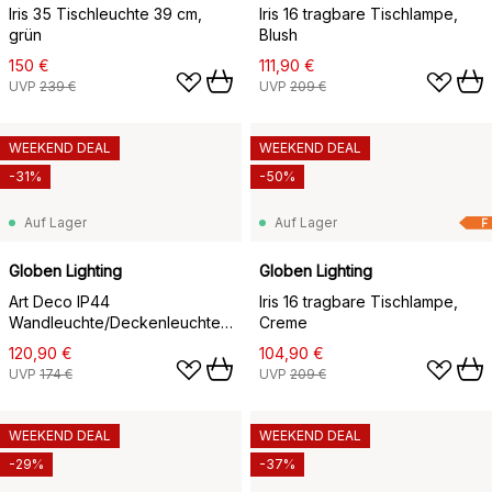
Iris 35 Tischleuchte 39 cm,
Iris 16 tragbare Tischlampe,
grün
Blush
150 €
111,90 €
UVP
239 €
UVP
209 €
WEEKEND DEAL
WEEKEND DEAL
-31%
-50%
Auf Lager
Auf Lager
F
Globen Lighting
Globen Lighting
Art Deco IP44
Iris 16 tragbare Tischlampe,
Wandleuchte/Deckenleuchte,
Creme
Weiß
120,90 €
104,90 €
UVP
174 €
UVP
209 €
WEEKEND DEAL
WEEKEND DEAL
-29%
-37%