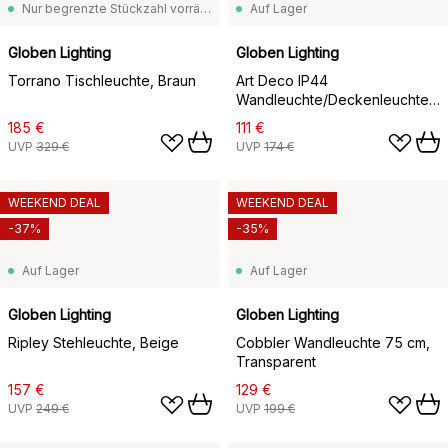
Nur begrenzte Stückzahl vorrätig
Auf Lager
Globen Lighting
Globen Lighting
Torrano Tischleuchte, Braun
Art Deco IP44
Wandleuchte/Deckenleuchte,
Blau-Weiß
185 €
111 €
UVP
329 €
UVP
174 €
WEEKEND DEAL
WEEKEND DEAL
-37%
-35%
Auf Lager
Auf Lager
Globen Lighting
Globen Lighting
Ripley Stehleuchte, Beige
Cobbler Wandleuchte 75 cm,
Transparent
157 €
129 €
UVP
249 €
UVP
199 €