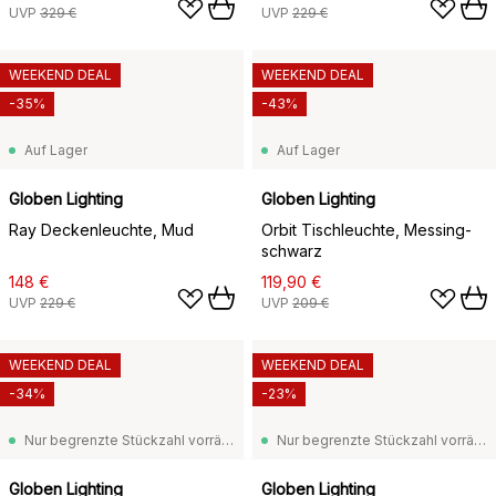
UVP
329 €
UVP
229 €
WEEKEND DEAL
WEEKEND DEAL
-35%
-43%
Auf Lager
Auf Lager
Globen Lighting
Globen Lighting
Ray Deckenleuchte, Mud
Orbit Tischleuchte, Messing-
schwarz
148 €
119,90 €
UVP
229 €
UVP
209 €
WEEKEND DEAL
WEEKEND DEAL
-34%
-23%
Nur begrenzte Stückzahl vorrätig
Nur begrenzte Stückzahl vorrätig
Globen Lighting
Globen Lighting