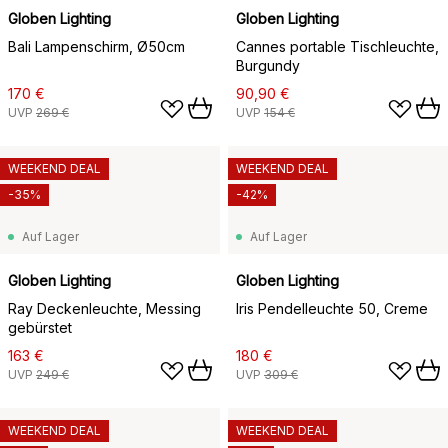
Globen Lighting
Globen Lighting
Bali Lampenschirm, Ø50cm
Cannes portable Tischleuchte,
Burgundy
170 €
90,90 €
UVP
269 €
UVP
154 €
WEEKEND DEAL
WEEKEND DEAL
-35%
-42%
Auf Lager
Auf Lager
Globen Lighting
Globen Lighting
Ray Deckenleuchte, Messing
Iris Pendelleuchte 50, Creme
gebürstet
163 €
180 €
UVP
249 €
UVP
309 €
WEEKEND DEAL
WEEKEND DEAL