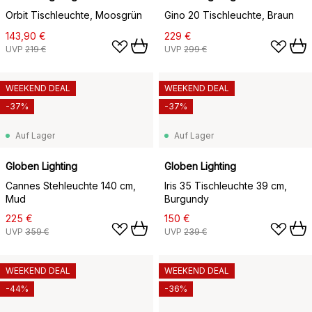
Orbit Tischleuchte, Moosgrün
Gino 20 Tischleuchte, Braun
143,90 €
229 €
UVP
219 €
UVP
299 €
WEEKEND DEAL
WEEKEND DEAL
-37%
-37%
Auf Lager
Auf Lager
Globen Lighting
Globen Lighting
Cannes Stehleuchte 140 cm,
Iris 35 Tischleuchte 39 cm,
Mud
Burgundy
225 €
150 €
UVP
359 €
UVP
239 €
WEEKEND DEAL
WEEKEND DEAL
-44%
-36%