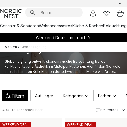
Geschirr & Servieren
Wohnaccessoires
Küche & Kochen
Beleuchtung
Weekend Deals – nur noch
Marken
/
Globen Lighting
Globen Lighting
Globen Lighting entwirft skandinavische Beleuchtung bei der
Funktionalität und Ästhetik im Mittelpunkt stehen. Hier finden Sie viele
stilvolle Lampen Kollektionen der schwedischen Marke wie Drops,
Saint oder Cube.
Filtern
Auf Lager
Kategorien
Farben
490
Treffer sortiert nach
Beliebtheit
WEEKEND DEAL
WEEKEND DEAL