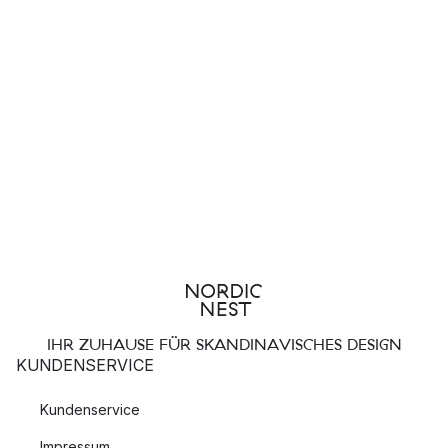
Lighting zählen unter anderem:
Drops
Die berühmten Drops Lampen sind dank Ihres besonderen
Designs mehr Lichtkunstwerk als reine Beleuchtung.
Saint
Die Saint Kollektion wurde von Patrick Hall entworfen und
präsentiert Pendelleuchten, sowie Tisch und Stehleuchten.
Cube
Würfel trifft Kugel. Die Leuchten der Cube Kollektion wurden
von Patrick Hall entworfen und sind dank ihres
IHR ZUHAUSE FÜR SKANDINAVISCHES DESIGN
außergewöhnlichen Designs echte Hingucker.
KUNDENSERVICE
Grace
Kundenservice
Die Grace Kollektion wurde von Anna Andersson entworfen
Impressum