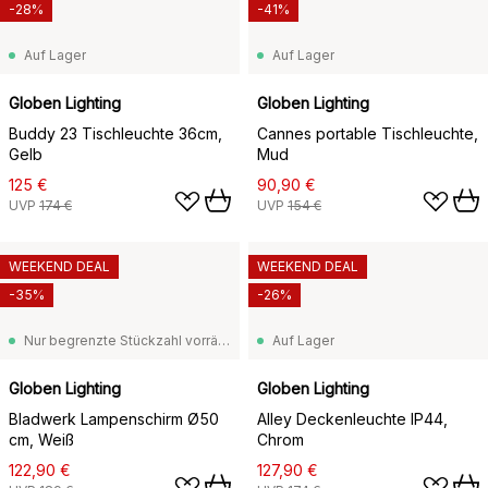
-28%
-41%
Auf Lager
Auf Lager
Globen Lighting
Globen Lighting
Buddy 23 Tischleuchte 36cm,
Cannes portable Tischleuchte,
Gelb
Mud
125 €
90,90 €
UVP
174 €
UVP
154 €
WEEKEND DEAL
WEEKEND DEAL
-35%
-26%
Nur begrenzte Stückzahl vorrätig
Auf Lager
Globen Lighting
Globen Lighting
Bladwerk Lampenschirm Ø50
Alley Deckenleuchte IP44,
cm, Weiß
Chrom
122,90 €
127,90 €