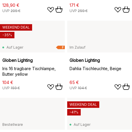
13cm, Travertin
128,90 €
171 €
UVP
209 €
UVP
259 €
WEEKEND DEAL
-35%
Auf Lager
Im Zulauf
F
Globen Lighting
Globen Lighting
Iris 16 tragbare Tischlampe,
Dahlia Tischleuchte, Beige
Butter yellow
104 €
65 €
UVP
159 €
UVP
104 €
WEEKEND DEAL
-41%
Bestellware
Auf Lager