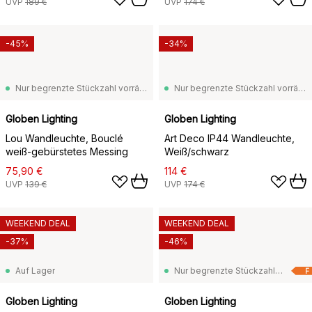
UVP
189 €
UVP
174 €
-45%
-34%
Nur begrenzte Stückzahl vorrätig
Nur begrenzte Stückzahl vorrätig
Globen Lighting
Globen Lighting
Lou Wandleuchte, Bouclé
Art Deco IP44 Wandleuchte,
weiß-gebürstetes Messing
Weiß/schwarz
75,90 €
114 €
UVP
139 €
UVP
174 €
WEEKEND DEAL
WEEKEND DEAL
-37%
-46%
Auf Lager
Nur begrenzte Stückzahl vorrätig
F
Globen Lighting
Globen Lighting