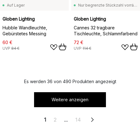
Auf Lager
Nur begrenzte Stückzahl vorrätig
Globen Lighting
Globen Lighting
Hubble Wandleuchte,
Cannes 32 tragbare
Gebürstetes Messing
Tischleuchte, Schlammfarbend
60 €
72 €
UVP
84 €
UVP
114 €
Es werden 36 von 490 Produkten angezeigt
Weitere anzeigen
1
2
...
14