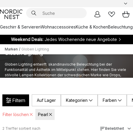
Geschirr & Servieren
Wohnaccessoires
Küche & Kochen
Beleuchtung
Weekend Deals:
Jedes Wochenende neue Angebote
Marken
/
Globen Lighting
Globen Lighting
Globen Lighting entwirft skandinavische Beleuchtung bei der
Funktionalität und Ästhetik im Mittelpunkt stehen. Hier finden Sie viele
stilvolle Lampen Kollektionen der schwedischen Marke wie Drops,
Saint oder Cube.
Filtern
Auf Lager
Kategorien
Farben
Filter löschen
Pearl
2
Treffer sortiert nach
Beliebtheit