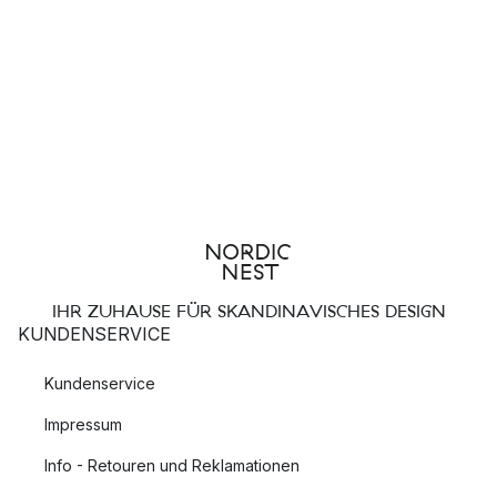
Die berühmten Drops Lampen sind dank Ihres besonderen
Designs mehr Lichtkunstwerk als reine Beleuchtung.
Saint
Die Saint Kollektion wurde von Patrick Hall entworfen und
präsentiert Pendelleuchten, sowie Tisch und Stehleuchten.
Cube
Würfel trifft Kugel. Die Leuchten der Cube Kollektion wurden
von Patrick Hall entworfen und sind dank ihres
IHR ZUHAUSE FÜR SKANDINAVISCHES DESIGN
außergewöhnlichen Designs echte Hingucker.
KUNDENSERVICE
Grace
Kundenservice
Die Grace Kollektion wurde von Anna Andersson entworfen
Impressum
und zeichnet sich vor allem durch ihr wunderschön
Info - Retouren und Reklamationen
geschwungenes Design aus.