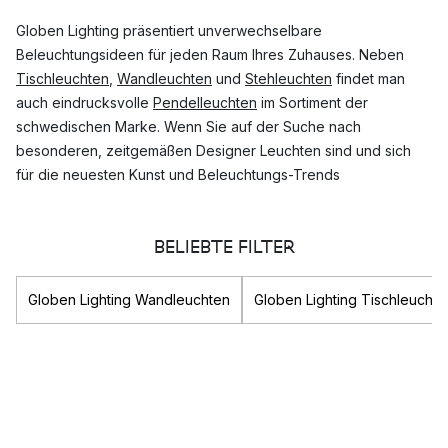
Globen Lighting präsentiert unverwechselbare
Beleuchtungsideen für jeden Raum Ihres Zuhauses. Neben
Tischleuchten
,
Wandleuchten
und
Stehleuchten
findet man
auch eindrucksvolle
Pendelleuchten
im Sortiment der
schwedischen Marke. Wenn Sie auf der Suche nach
besonderen, zeitgemäßen Designer Leuchten sind und sich
für die neuesten Kunst und Beleuchtungs-Trends
interessieren, werden Sie bei Globen Lighting garantiert
fündig.
BELIEBTE FILTER
Welche Lampen Kollektionen von Globen
Globen Lighting Wandleuchten
Globen Lighting Tischleuchte
Lighting sind am populärsten?
Globen Lighting ist für seine stilvollen Lampen Kollektionen
weltbekannt. Zu den beliebtesten Kollektionen von Globen
Lighting zählen unter anderem:
Drops