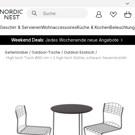
Geschirr & Servieren
Wohnaccessoires
Küche & Kochen
Beleuchtung
Weekend Deals:
Jedes Wochenende neue Angebote
Gartenmöbel
/
Outdoor-Tische
/
Outdoor Esstisch
/
High tech Tisch Ø60 cm + 2 high tech Stühle, schwarz-feuerverzinkt