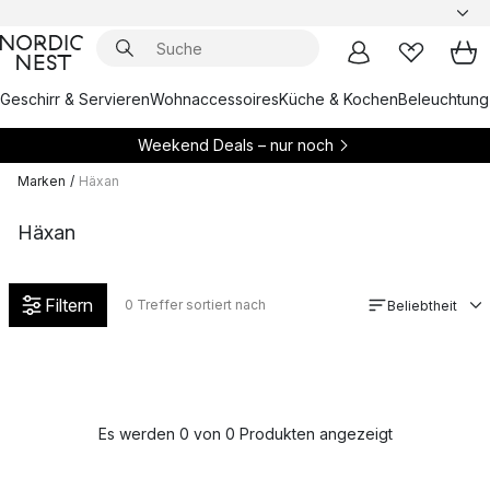
Geschirr & Servieren
Wohnaccessoires
Küche & Kochen
Beleuchtung
Weekend Deals – nur noch
Marken
/
Häxan
Häxan
Filtern
0
Treffer sortiert nach
Beliebtheit
Es werden 0 von 0 Produkten angezeigt