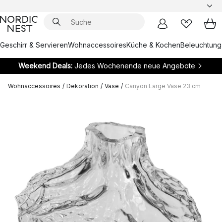
Geschirr & Servieren
Wohnaccessoires
Küche & Kochen
Beleuchtung
Weekend Deals:
Jedes Wochenende neue Angebote
Wohnaccessoires
/
Dekoration
/
Vase
/
Canyon Large Vase 23 cm