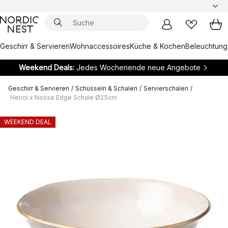
Geschirr & Servieren
Wohnaccessoires
Küche & Kochen
Beleuchtung
Weekend Deals:
Jedes Wochenende neue Angebote
Geschirr & Servieren
/
Schüsseln & Schalen
/
Servierschalen
/
Heirol x Nosse Edge Schale Ø25cm
WEEKEND DEAL