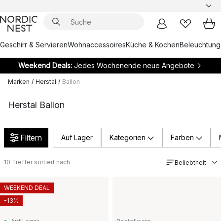
Geschirr & Servieren
Wohnaccessoires
Küche & Kochen
Beleuchtung
Weekend Deals:
Jedes Wochenende neue Angebote
Marken
/
Herstal
/
Ballon
Herstal Ballon
Filtern
Auf Lager
Kategorien
Farben
10
Treffer sortiert nach
Beliebtheit
WEEKEND DEAL
-13%