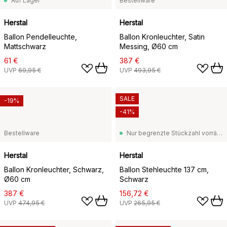
Auf Lager
Bestellware
Herstal
Herstal
Ballon Pendelleuchte,
Ballon Kronleuchter, Satin
Mattschwarz
Messing, Ø60 cm
61 €
387 €
UVP
69,95 €
UVP
493,95 €
SALE
-19%
-41%
Bestellware
Nur begrenzte Stückzahl vorrätig
Herstal
Herstal
Ballon Kronleuchter, Schwarz,
Ballon Stehleuchte 137 cm,
Ø60 cm
Schwarz
387 €
156,72 €
UVP
474,95 €
UVP
265,95 €