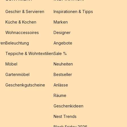
Geschirr & Servieren
Inspirationen & Tipps
Küche & Kochen
Marken
Wohnaccessoires
Designer
ren
Beleuchtung
Angebote
Teppiche & Wohntextilien
Sale %
Möbel
Neuheiten
Gartenmöbel
Bestseller
Geschenkgutscheine
Anlässe
Räume
Geschenkideen
Nest Trends
Black Friday 2026