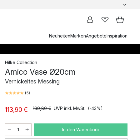
Neuheiten
Marken
Angebote
Inspiration
Hilke Collection
Amico Vase Ø20cm
Vernickeltes Messing
(
5
)
199,80 €
UVP inkl. MwSt.
(-43%)
113,90 €
In den Warenkorb