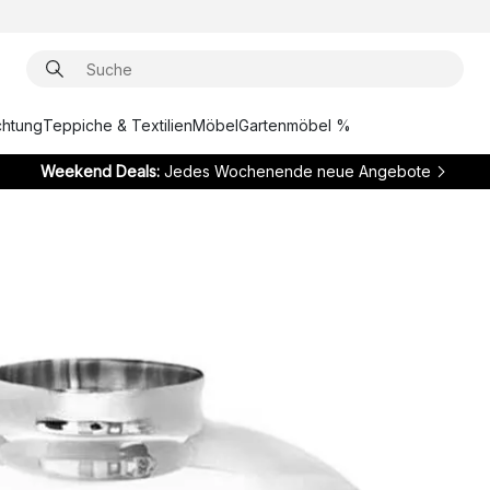
chtung
Teppiche & Textilien
Möbel
Gartenmöbel %
Weekend Deals:
Jedes Wochenende neue Angebote