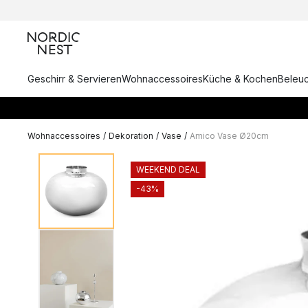
Geschirr & Servieren
Wohnaccessoires
Küche & Kochen
Beleu
Wohnaccessoires
/
Dekoration
/
Vase
/
Amico Vase Ø20cm
WEEKEND DEAL
-43%