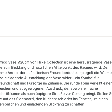
mico Vase Ø20cm von Hilke Collection ist eine herausragende Vase
ie zum Blickfang und natürlichen Mittelpunkt des Raumes wird. Der
ame Amico, der auf Italienisch Freund bedeutet, spiegelt die Wärme
nd einladende Ausstrahlung der Vase wider—ein Symbol für
reundschaft und Fürsorge im Zuhause. Die runde Form verleiht eine
eichen und ausgewogenen Ausdruck, der sowohl einfache
chnittblumen als auch üppigere Sträuße zur Geltung bringt. Stellen S
ie auf das Sideboard, den Küchentisch oder ins Fenster, um einen
ersönlichen und einladenden Blickfang zu schaffen