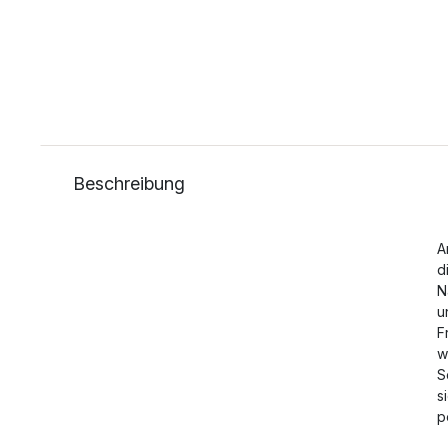
Beschreibung
A
d
N
u
F
w
S
s
p