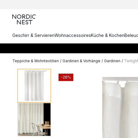
Geschirr & Servieren
Wohnaccessoires
Küche & Kochen
Beleu
Teppiche & Wohntextilien
/
Gardinen & Vorhänge
/
Gardinen
/
Twiligh
-26%