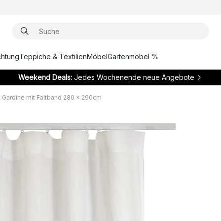
chtung
Teppiche & Textilien
Möbel
Gartenmöbel %
Weekend Deals:
Jedes Wochenende neue Angebote
t Gardine mit Faltband 280 x 290cm