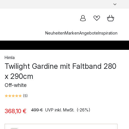
Neuheiten
Marken
Angebote
Inspiration
Himla
Twilight Gardine mit Faltband 280
x 290cm
Off-white
(
5
)
499 €
UVP inkl. MwSt.
(-26%)
368,10 €