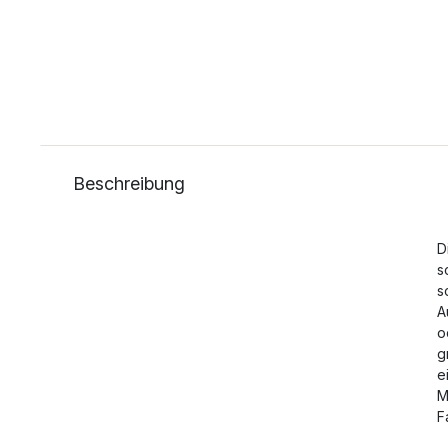
Beschreibung
D
s
s
A
o
g
e
M
F