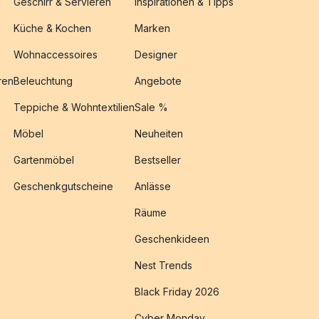
Geschirr & Servieren
Inspirationen & Tipps
Küche & Kochen
Marken
Wohnaccessoires
Designer
ren
Beleuchtung
Angebote
Teppiche & Wohntextilien
Sale %
Möbel
Neuheiten
Gartenmöbel
Bestseller
Geschenkgutscheine
Anlässe
Räume
Geschenkideen
Nest Trends
Black Friday 2026
Cyber Monday