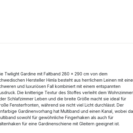
ie Twilight Gardine mit Faltband 280 x 290 cm von dem
chwedischen Hersteller Himla besteht aus herrlichem Leinen mit ein
chweren und luxuriösen Fall kombiniert mit einem entspannten
usdruck. Die knitterige Textur des Stoffes verleiht dem Wohnzimmer
der Schlafzimmer Leben und die breite Größe macht sie ideal für
roße Fensterfronten, während sie nicht viel Licht durchlässt. Der
infarbige Gardinenvorhang hat Multiband und einen Kanal, wobei d
ultiband sowohl für gewöhnliche Fingerhaken als auch für
altenhaken für eine Gardinenschiene mit Gleitern geeignet ist.