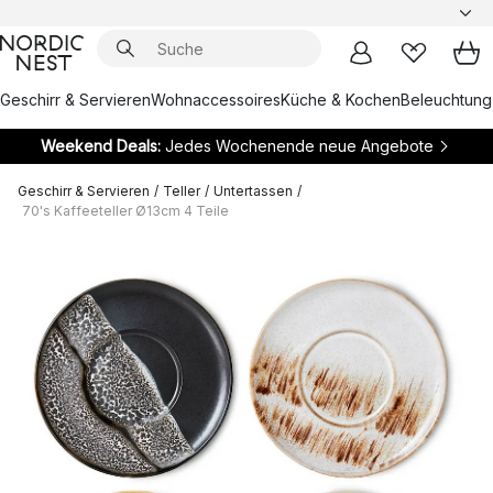
Geschirr & Servieren
Wohnaccessoires
Küche & Kochen
Beleuchtung
Weekend Deals:
Jedes Wochenende neue Angebote
Geschirr & Servieren
/
Teller
/
Untertassen
/
70's Kaffeeteller Ø13cm 4 Teile