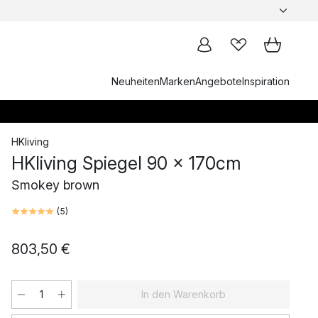
Neuheiten
Marken
Angebote
Inspiration
HKliving
HKliving Spiegel 90 x 170cm
Smokey brown
(
5
)
803,50 €
In den Warenkorb