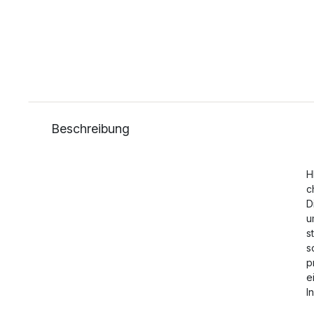
Beschreibung
H
c
D
u
s
s
p
e
I