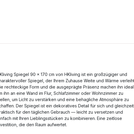
Kliving Spiegel 90 x 170 cm von HKliving ist ein großzügiger und
haraktervoller Spiegel, der Ihrem Zuhause Weite und Wärme verleiht
ie rechteckige Form und die ausgeprägte Präsenz machen ihn ideal
m ihn an eine Wand im Flur, Schlafzimmer oder Wohnzimmer zu
tellen, um Licht zu verstärken und eine behagliche Atmosphäre zu
chaffen. Der Spiegel ist ein dekoratives Detail für sich und gleichzeit
raktisch für den täglichen Gebrauch — leicht zu versetzen und
infach mit Ihren Lieblingsstücken zu kombinieren. Eine zeitlose
nvestition, die den Raum aufwertet.