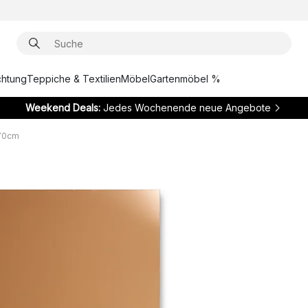
chtung
Teppiche & Textilien
Möbel
Gartenmöbel %
Weekend Deals:
Jedes Wochenende neue Angebote
170cm