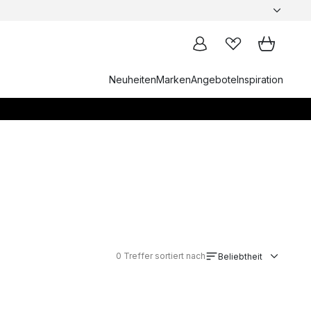
Neuheiten
Marken
Angebote
Inspiration
0
Treffer sortiert nach
Beliebtheit