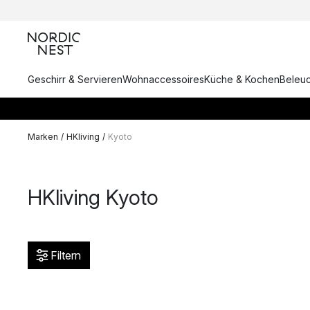
Geschirr & Servieren
Wohnaccessoires
Küche & Kochen
Beleu
Marken
/
HKliving
/
Kyoto
HKliving Kyoto
Filtern