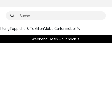
chtung
Teppiche & Textilien
Möbel
Gartenmöbel %
Weekend Deals – nur noch