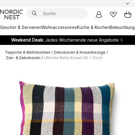
Geschirr & Servieren
Wohnaccessoires
Küche & Kochen
Beleuchtung
Weekend Deals:
Jedes Wochenende neue Angebote
Teppiche & Wohntextilien
/
Dekokissen & Kissenbezüge
/
Zier- & Dekokissen
/
Ultimate Retro Kissen 50 x 50cm