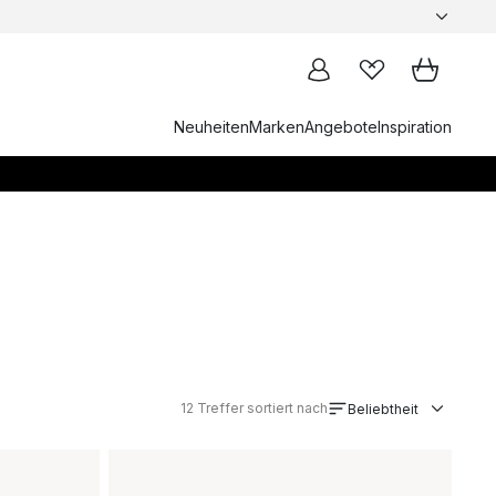
Neuheiten
Marken
Angebote
Inspiration
12
Treffer sortiert nach
Beliebtheit