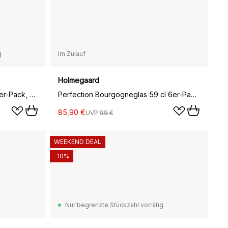
g
Im Zulauf
Holmegaard
Perfection Rotweinglas 43 cl 6er-Pack, Transparent
Perfection Bourgogneglas 59 cl 6er-Pack, Transparent
85,90 €
UVP
99 €
WEEKEND DEAL
-10%
Nur begrenzte Stückzahl vorrätig