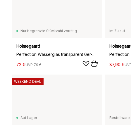
Nur begrenzte Stückzahl vorrätig
Im Zulauf
Holmegaard
Holmegaar
Perfection Wasserglas transparent 6er-Pack, 45 cl
72 €
87,90 €
UVP
79 €
UV
WEEKEND DEAL
Auf Lager
Bestellware