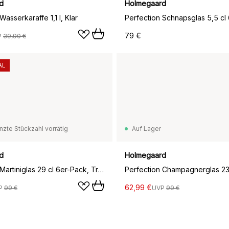
d
Holmegaard
Wasserkaraffe 1,1 l, Klar
79 €
P
39,90 €
AL
nzte Stückzahl vorrätig
Auf Lager
d
Holmegaard
Perfection Martiniglas 29 cl 6er-Pack, Transparent
62,99 €
P
99 €
UVP
99 €