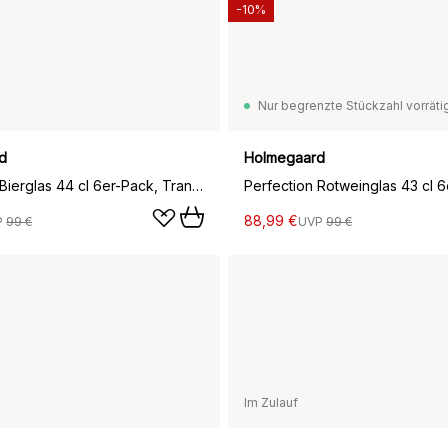
-10%
Nur begrenzte Stückzahl vorräti
d
Holmegaard
Perfection Bierglas 44 cl 6er-Pack, Transparent
88,99 €
P
99 €
UVP
99 €
Im Zulauf