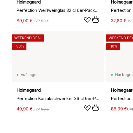
Holmegaard
Holmegaar
Perfection Weißweinglas 32 cl 6er-Pack, Transparent
Perfection 
89,90 €
32,80 €
UVP
99 €
UV
WEEKEND DEAL
WEEKEND DE
-50%
-10%
Auf Lager
Nur begre
Holmegaard
Holmegaar
Perfection Konjakschwenker 36 cl 6er-Pack, Transparent
49,90 €
88,99 €
UVP
99 €
UV