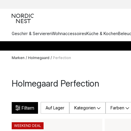
Geschirr & Servieren
Wohnaccessoires
Küche & Kochen
Beleu
Marken
/
Holmegaard
/
Perfection
Holmegaard Perfection
Filtern
Auf Lager
Kategorien
Farben
WEEKEND DEAL