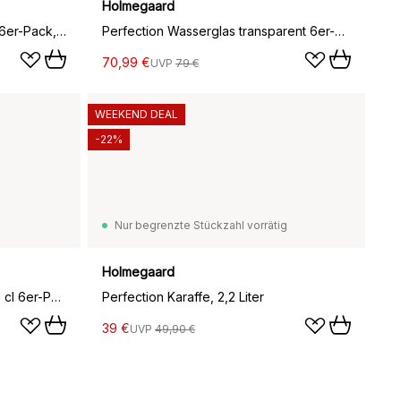
Holmegaard
Perfection Schnapsglas 5,5 cl 6er-Pack, Transparent
Perfection Wasserglas transparent 6er-Pack, 23 cl
70,99 €
UVP
79 €
WEEKEND DEAL
-22%
Nur begrenzte Stückzahl vorrätig
Holmegaard
Perfection Champagnerglas 23 cl 6er-Pack, Transparent
Perfection Karaffe, 2,2 Liter
39 €
UVP
49,90 €