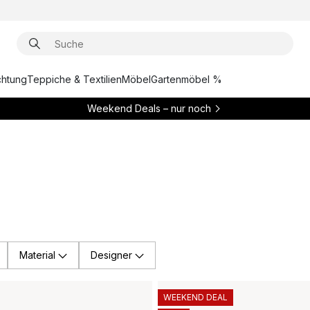
chtung
Teppiche & Textilien
Möbel
Gartenmöbel %
Weekend Deals – nur noch
Material
Designer
WEEKEND DEAL