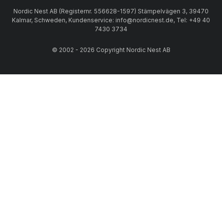
Nordic Nest AB (Registernr. 556628-1597) Stämpelvägen 3, 39470
Kalmar, Schweden, Kundenservice: info@nordicnest.de, Tel: +49 40
7430 3734
© 2002 - 2026 Copyright Nordic Nest AB