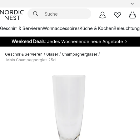
Geschirr & Servieren
Wohnaccessoires
Küche & Kochen
Beleuchtung
Weekend Deals:
Jedes Wochenende neue Angebote
Geschirr & Servieren
/
Gläser
/
Champagnergläser
/
Main Champagnerglas 25cl