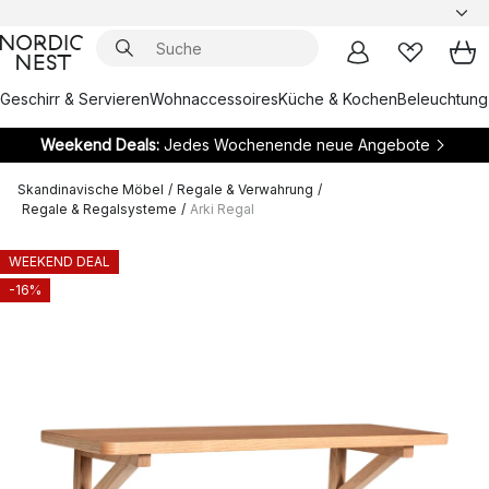
Geschirr & Servieren
Wohnaccessoires
Küche & Kochen
Beleuchtung
Weekend Deals:
Jedes Wochenende neue Angebote
Skandinavische Möbel
/
Regale & Verwahrung
/
Regale & Regalsysteme
/
Arki Regal
WEEKEND DEAL
-16%