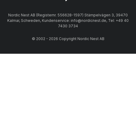
Nordic Nest AB (Registernr. 556628-1597) Stämpelvägen 3, 39470
Kalmar, Schweden, Kundenservice: info@nordicnest.de, Tel: +49 40
7430 3734
© 2002 - 2026 Copyright Nordic Nest AB