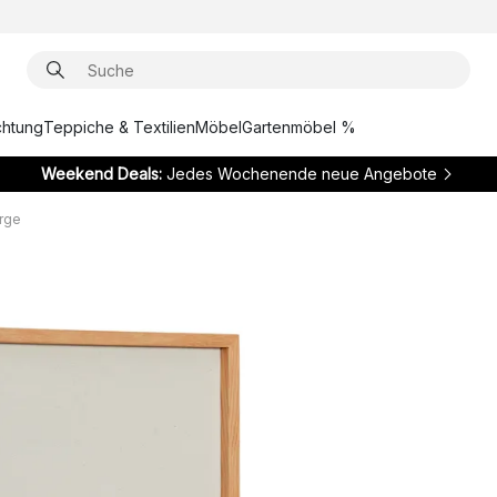
chtung
Teppiche & Textilien
Möbel
Gartenmöbel %
Weekend Deals:
Jedes Wochenende neue Angebote
arge