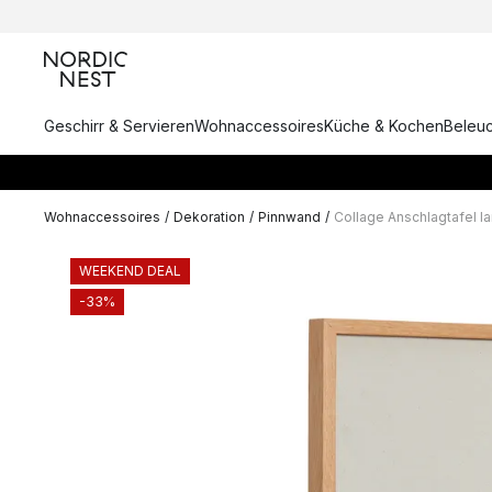
Geschirr & Servieren
Wohnaccessoires
Küche & Kochen
Beleu
Wohnaccessoires
/
Dekoration
/
Pinnwand
/
Collage Anschlagtafel l
WEEKEND DEAL
-33%