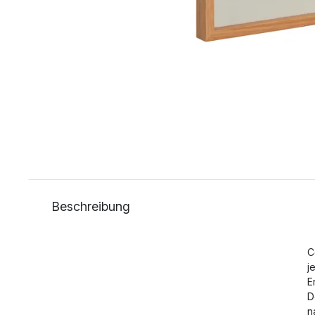
Beschreibung
C
j
E
D
n