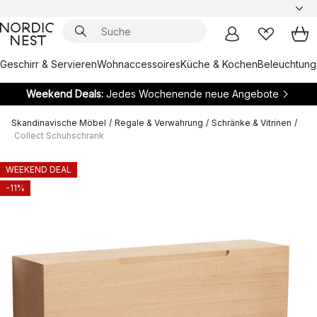
Geschirr & Servieren
Wohnaccessoires
Küche & Kochen
Beleuchtung
Weekend Deals:
Jedes Wochenende neue Angebote
Skandinavische Möbel
/
Regale & Verwahrung
/
Schränke & Vitrinen
/
Collect Schuhschrank
WEEKEND DEAL
-11%