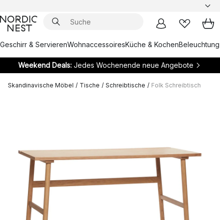
Geschirr & Servieren
Wohnaccessoires
Küche & Kochen
Beleuchtung
Weekend Deals:
Jedes Wochenende neue Angebote
Skandinavische Möbel
/
Tische
/
Schreibtische
/
Folk Schreibtisch