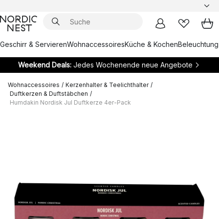
Geschirr & Servieren
Wohnaccessoires
Küche & Kochen
Beleuchtung
Weekend Deals:
Jedes Wochenende neue Angebote
Wohnaccessoires
/
Kerzenhalter & Teelichthalter
/
Duftkerzen & Duftstäbchen
/
Humdakin Nordisk Jul Duftkerze 4er-Pack