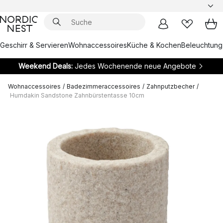
Geschirr & Servieren
Wohnaccessoires
Küche & Kochen
Beleuchtung
Weekend Deals:
Jedes Wochenende neue Angebote
Wohnaccessoires
/
Badezimmeraccessoires
/
Zahnputzbecher
/
Humdakin Sandstone Zahnbürstentasse 10cm