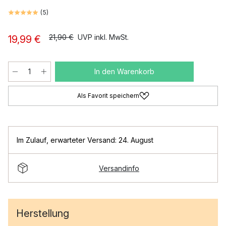
(
5
)
21,90 €
UVP inkl. MwSt.
19,99 €
In den Warenkorb
Als Favorit speichern
Im Zulauf
,
erwarteter Versand: 24. August
Versandinfo
Herstellung